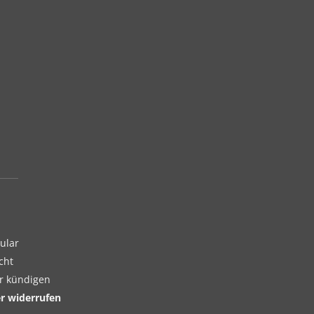
ular
cht
er kündigen
er widerrufen