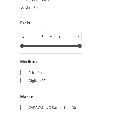
auto motor und sport
auto motor und sport
Luftfahrt
EDITION
autokauf
auto motor und sport
Preis
autokauf
€
–
€
Medium
Print
(4)
Digital
(20)
Marke
CARAVANING Sonderheft
(6)