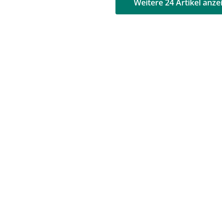
AD
AD
Weitere 24 Artikel anze