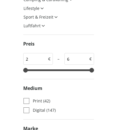
auto motor und sport
auto motor und sport
Lifestyle
EDITION
autokauf
Sport & Freizeit
auto motor und sport
Luftfahrt
autokauf
Preis
€
–
€
Medium
Print
(42)
Digital
(147)
Marke