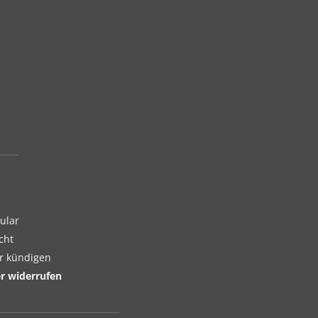
ular
cht
er kündigen
er widerrufen