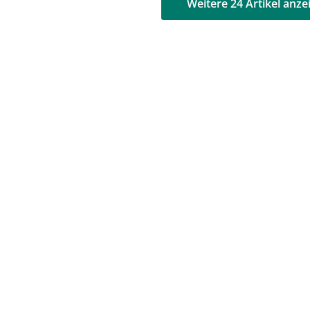
AD
AD
Weitere 24 Artikel anze