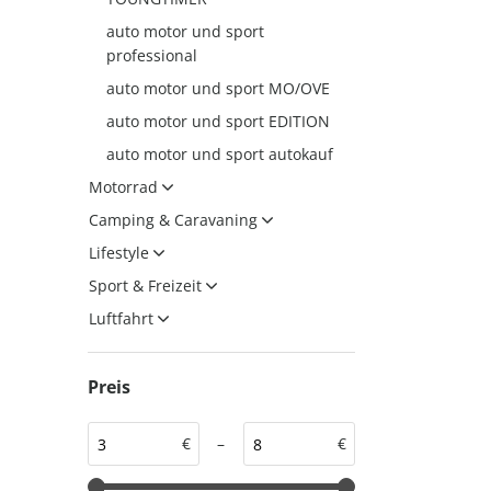
auto motor und sport
auto motor und sport
auto motor und sport
professional
EDITION
autokauf
auto motor und sport MO/OVE
auto motor und sport
auto motor und sport EDITION
autokauf
auto motor und sport autokauf
Motorrad
Camping & Caravaning
Lifestyle
Sport & Freizeit
Luftfahrt
Preis
€
–
€