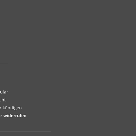
ular
cht
er kündigen
er widerrufen