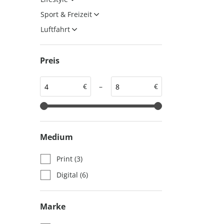
auto motor und sport
auto motor und sport
Sport & Freizeit
EDITION
autokauf
Luftfahrt
auto motor und sport
autokauf
Preis
€
–
€
Medium
Print
(3)
Digital
(6)
Marke