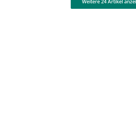
AD
AD
Weitere 24 Artikel anze