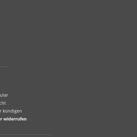
ular
cht
er kündigen
er widerrufen