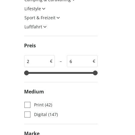
auto motor und sport
auto motor und sport
Lifestyle
EDITION
autokauf
Sport & Freizeit
auto motor und sport
Luftfahrt
autokauf
Preis
€
–
€
Medium
Print
(42)
Digital
(147)
Marke