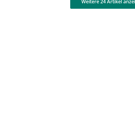
AD
AD
Weitere 24 Artikel anze