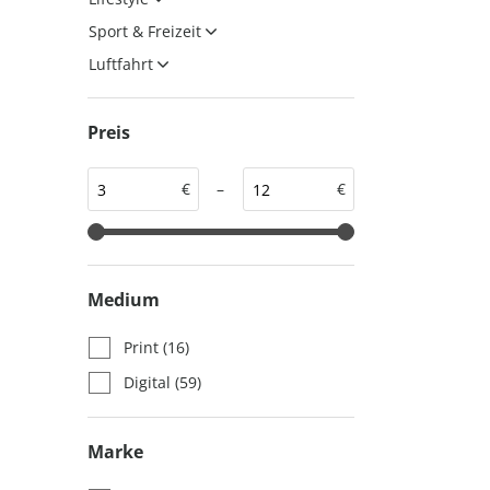
auto motor und sport
auto motor und sport
Sport & Freizeit
EDITION
autokauf
Luftfahrt
auto motor und sport
autokauf
Preis
€
–
€
Medium
Print
(16)
Digital
(59)
Marke