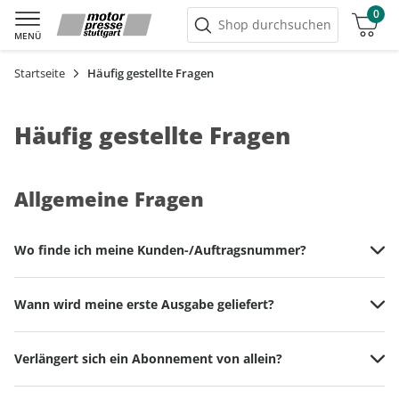
0
Warenkorb
Shop durchsuchen
MENÜ
Startseite
Häufig gestellte Fragen
Häufig gestellte Fragen
Allgemeine Fragen
Wo finde ich meine Kunden-/Auftragsnummer?
Diese finden Sie in der Auftragsbestätigung, auf dem Etikett
Wann wird meine erste Ausgabe geliefert?
oder auf der Abbuchung. Sie hat 12 Stellen.
Bei der Bestellung können Sie auswählen, mit welcher
Verlängert sich ein Abonnement von allein?
Ausgabe Ihr Abonnement starten soll. Nach Eingang Ihrer
Bestellung erhalten Sie eine Bestellbestätigung per E-Mail
Ja, wenn Sie nicht zum Ablauf der Mindestlaufzeit gekündigt