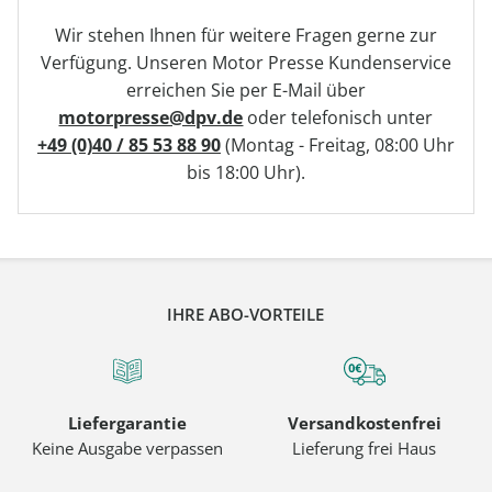
Dateiformate nutzen: JPEG, PNG, JPG, GIF oder BMP. Die
können.
Wir stehen Ihnen für weitere Fragen gerne zur
Dateigröße darf dabei 5 MB nicht überschreiten. Bitte
Verfügung. Unseren Motor Presse Kundenservice
vergessen Sie nicht, Ihren Namen und Ihre
erreichen Sie per E-Mail über
Abo-/Auftragsnummer oder Ihre Anschrift anzugeben, da wir
die Bescheinigung sonst Ihrem Abonnement nicht zuordnen
motorpresse@dpv.de
oder telefonisch unter
können.
+49 (0)40 / 85 53 88 90
(Montag - Freitag, 08:00 Uhr
bis 18:00 Uhr).
IHRE ABO-VORTEILE
Liefergarantie
Versandkostenfrei
Keine Ausgabe verpassen
Lieferung frei Haus