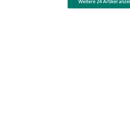
AD
AD
Weitere 24 Artikel anze