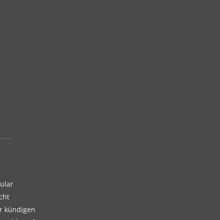
ular
cht
er kündigen