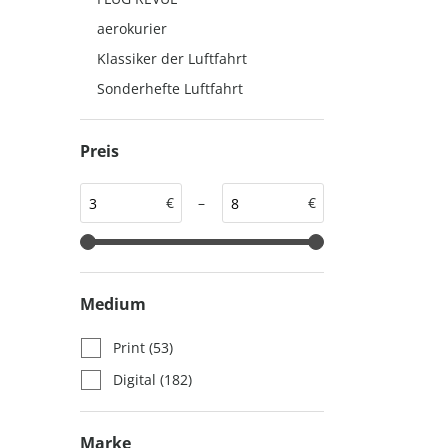
auto motor und sport
auto motor und sport
aerokurier
EDITION
autokauf
Klassiker der Luftfahrt
auto motor und sport
Sonderhefte Luftfahrt
autokauf
Preis
€
–
€
Medium
Print
(53)
Digital
(182)
Marke