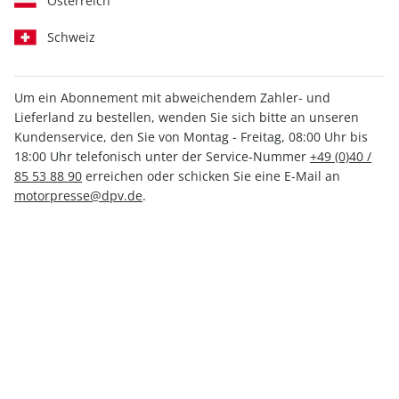
Österreich
Schweiz
Um ein Abonnement mit abweichendem Zahler- und
Lieferland zu bestellen, wenden Sie sich bitte an unseren
outdoor Sonderheft 01/2023
Kundenservice, den Sie von Montag - Freitag, 08:00 Uhr bis
18:00 Uhr telefonisch unter der Service-Nummer
+49 (0)40 /
85 53 88 90
erreichen oder schicken Sie eine E-Mail an
Verfügbar - Nur solange der Vorrat reicht
motorpresse@dpv.de
.
Anzahl
7,90 €
inkl. MwSt., zzgl.
Versand
In den Warenkorb