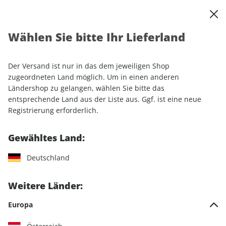
0
Warenkorb
Shop durchsuchen
MENÜ
Wählen Sie bitte Ihr Lieferland
Startseite
Sonderhefte
Sport & Freizeit
outdoor
outdoor Sonderheft 01/2023
Der Versand ist nur in das dem jeweiligen Shop
zugeordneten Land möglich. Um in einen anderen
Ländershop zu gelangen, wählen Sie bitte das
entsprechende Land aus der Liste aus. Ggf. ist eine neue
Registrierung erforderlich.
Gewähltes Land:
Deutschland
Weitere Länder:
Europa