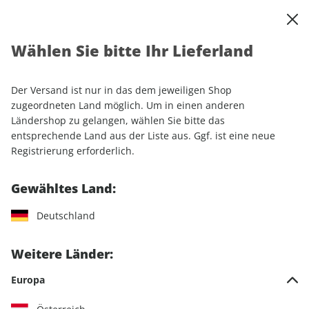
0
Warenkorb
Shop durchsuchen
MENÜ
Wählen Sie bitte Ihr Lieferland
Startseite
Sonderhefte
Sport & Freizeit
outdoor Sonderheft ePaper 02/2018
Der Versand ist nur in das dem jeweiligen Shop
zugeordneten Land möglich. Um in einen anderen
Ländershop zu gelangen, wählen Sie bitte das
entsprechende Land aus der Liste aus. Ggf. ist eine neue
Registrierung erforderlich.
Gewähltes Land:
Deutschland
Weitere Länder:
Europa