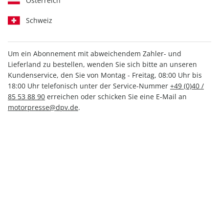
Österreich
Schweiz
Um ein Abonnement mit abweichendem Zahler- und
Lieferland zu bestellen, wenden Sie sich bitte an unseren
outdoor Sonderheft ePaper
Kundenservice, den Sie von Montag - Freitag, 08:00 Uhr bis
02/2018
18:00 Uhr telefonisch unter der Service-Nummer
+49 (0)40 /
85 53 88 90
erreichen oder schicken Sie eine E-Mail an
motorpresse@dpv.de
.
Direkt verfügbar
4,99 €
inkl. MwSt.
Zur Kasse