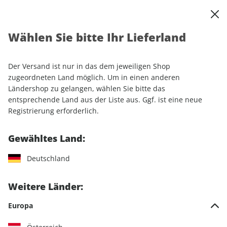
0
Warenkorb
Shop durchsuchen
MENÜ
Wählen Sie bitte Ihr Lieferland
Startseite
Sonderhefte
Sport & Freizeit
MOUNTAINBIKE Sonderheft ePaper 03/2022
Der Versand ist nur in das dem jeweiligen Shop
zugeordneten Land möglich. Um in einen anderen
Ländershop zu gelangen, wählen Sie bitte das
entsprechende Land aus der Liste aus. Ggf. ist eine neue
Registrierung erforderlich.
Gewähltes Land:
Deutschland
Weitere Länder:
Europa