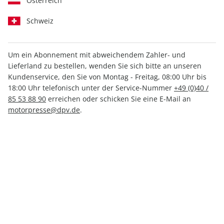
Österreich
Schweiz
Um ein Abonnement mit abweichendem Zahler- und
Lieferland zu bestellen, wenden Sie sich bitte an unseren
MOUNTAINBIKE Sonderheft
Kundenservice, den Sie von Montag - Freitag, 08:00 Uhr bis
ePaper 03/2022
18:00 Uhr telefonisch unter der Service-Nummer
+49 (0)40 /
85 53 88 90
erreichen oder schicken Sie eine E-Mail an
motorpresse@dpv.de
.
Direkt verfügbar
4,99 €
inkl. MwSt.
Zur Kasse