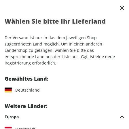
0
Warenkorb
Shop durchsuchen
MENÜ
Wählen Sie bitte Ihr Lieferland
Startseite
Sonderhefte
Motorrad
MOTORRAD
MOTORRAD Kaufratgeber ePaper 01/2021
Der Versand ist nur in das dem jeweiligen Shop
zugeordneten Land möglich. Um in einen anderen
Ländershop zu gelangen, wählen Sie bitte das
entsprechende Land aus der Liste aus. Ggf. ist eine neue
Registrierung erforderlich.
Gewähltes Land:
Deutschland
Weitere Länder:
Europa