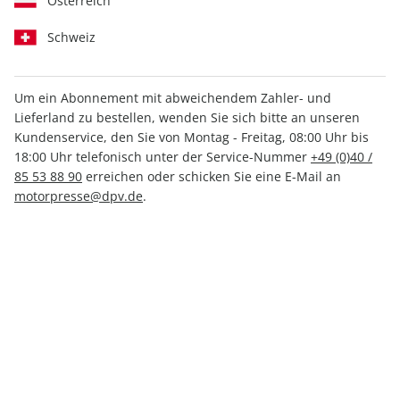
Österreich
Schweiz
Um ein Abonnement mit abweichendem Zahler- und
Lieferland zu bestellen, wenden Sie sich bitte an unseren
MOTORRAD Katalog ePaper
Kundenservice, den Sie von Montag - Freitag, 08:00 Uhr bis
01/2019
18:00 Uhr telefonisch unter der Service-Nummer
+49 (0)40 /
85 53 88 90
erreichen oder schicken Sie eine E-Mail an
motorpresse@dpv.de
.
Direkt verfügbar
6,99 €
inkl. MwSt.
Zur Kasse