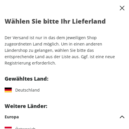
0
Warenkorb
Shop durchsuchen
MENÜ
Wählen Sie bitte Ihr Lieferland
Startseite
Sonderhefte
Motorrad
MOTORRAD
MOTORRAD Katalog ePaper 01/2019
Der Versand ist nur in das dem jeweiligen Shop
zugeordneten Land möglich. Um in einen anderen
Ländershop zu gelangen, wählen Sie bitte das
entsprechende Land aus der Liste aus. Ggf. ist eine neue
Registrierung erforderlich.
Gewähltes Land:
Deutschland
Weitere Länder:
Europa