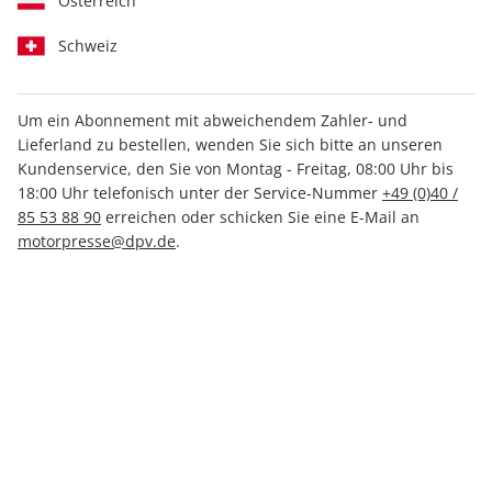
Österreich
Schweiz
Um ein Abonnement mit abweichendem Zahler- und
Lieferland zu bestellen, wenden Sie sich bitte an unseren
MOTORRAD BMW Spezial
Kundenservice, den Sie von Montag - Freitag, 08:00 Uhr bis
ePaper 02/2022
18:00 Uhr telefonisch unter der Service-Nummer
+49 (0)40 /
85 53 88 90
erreichen oder schicken Sie eine E-Mail an
motorpresse@dpv.de
.
Direkt verfügbar
4,99 €
inkl. MwSt.
Zur Kasse