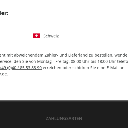
tgart GmbH & Co. KG
er:
Schweiz
IHRE ABO-VORTEILE
t mit abweichendem Zahler- und Lieferland zu bestellen, wenden 
vice, den Sie von Montag - Freitag, 08:00 Uhr bis 18:00 Uhr telef
+49 (0)40 / 85 53 88 90
erreichen oder schicken Sie eine E-Mail an
Versandkostenfrei
Wunschprämie
.de
.
en
Lieferung frei Haus
Geschenk inklusive
ZAHLUNGSARTEN