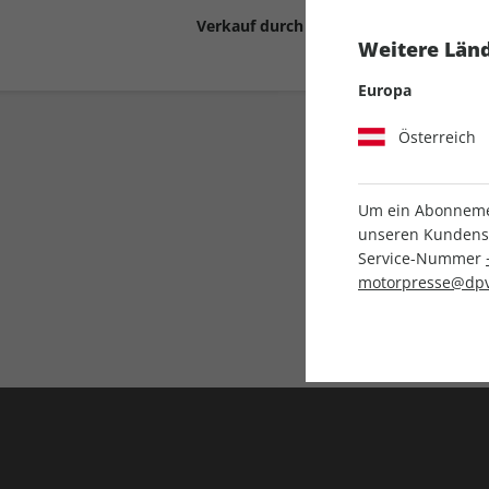
Verkauf durch
Motor Presse Stut
Weitere Länd
Europa
Österreich
Um ein Abonnemen
unseren Kundenser
Service-Nummer
Liefergarantie
motorpresse@dpv
Keine Ausgabe verpass