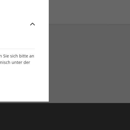
Sie sich bitte an
onisch unter der
E-Paper Ausgaben
Als App oder E-Paper
verfügbar