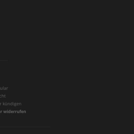
ular
cht
er kündigen
er widerrufen