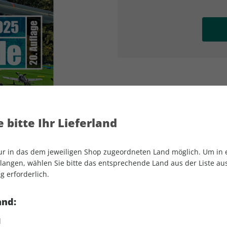
AD
AD
 bitte Ihr Lieferland
nur in das dem jeweiligen Shop zugeordneten Land möglich. Um in
angen, wählen Sie bitte das entsprechende Land aus der Liste aus.
g erforderlich.
lassiker der Luftfahrt Sonderheft 01/20
and:
d