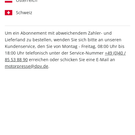
Österreich
Schweiz
Um ein Abonnement mit abweichendem Zahler- und
Lieferland zu bestellen, wenden Sie sich bitte an unseren
Women's Health GUIDE ePaper
Kundenservice, den Sie von Montag - Freitag, 08:00 Uhr bis
01/2020
18:00 Uhr telefonisch unter der Service-Nummer
+49 (0)40 /
85 53 88 90
erreichen oder schicken Sie eine E-Mail an
motorpresse@dpv.de
.
Direkt verfügbar
3,99 €
inkl. MwSt.
Zur Kasse