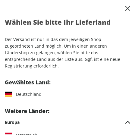
0
Warenkorb
Shop durchsuchen
MENÜ
Wählen Sie bitte Ihr Lieferland
Startseite
Sonderhefte
Lifestyle
Women's Health
Women's Health GUIDE ePaper 01/2020
Der Versand ist nur in das dem jeweiligen Shop
zugeordneten Land möglich. Um in einen anderen
Ländershop zu gelangen, wählen Sie bitte das
entsprechende Land aus der Liste aus. Ggf. ist eine neue
Registrierung erforderlich.
Gewähltes Land:
Deutschland
Weitere Länder:
Europa