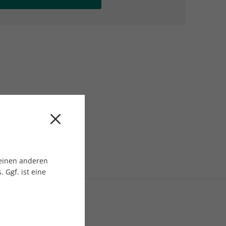
AC Reisemagazin
AC Reisemagazin
 einen anderen
 Ggf. ist eine