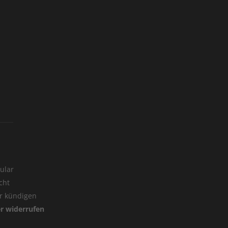
ular
cht
er kündigen
er widerrufen