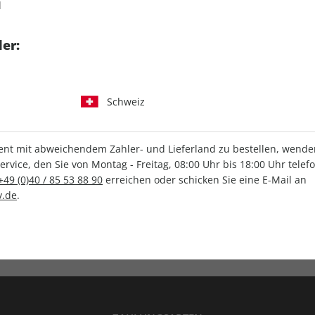
d
tgart GmbH & Co. KG
er:
Schweiz
IHRE ABO-VORTEILE
t mit abweichendem Zahler- und Lieferland zu bestellen, wenden 
vice, den Sie von Montag - Freitag, 08:00 Uhr bis 18:00 Uhr telef
+49 (0)40 / 85 53 88 90
erreichen oder schicken Sie eine E-Mail an
.de
.
Versandkostenfrei
Wunschprämie
en
Lieferung frei Haus
Geschenk inklusive