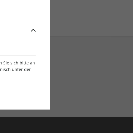
Sie sich bitte an
onisch unter der
E-Paper Ausgaben
Als App oder E-Paper
verfügbar