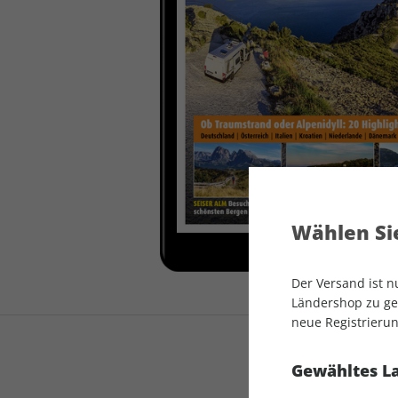
auto motor und sport
auto motor und sport
EDITION
autokauf
auto motor und sport
autokauf
Wählen Sie
Der Versand ist 
Ländershop zu gel
neue Registrierun
Gewähltes L