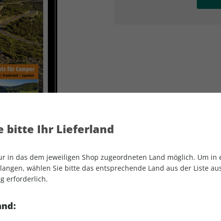
AD
AD
 bitte Ihr Lieferland
nur in das dem jeweiligen Shop zugeordneten Land möglich. Um in
angen, wählen Sie bitte das entsprechende Land aus der Liste aus.
g erforderlich.
promobil Sonderheft ePaper 01/2024
and: