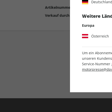
Deutschlan
Artikelnummer
2194417
Verkauf durch
Motor Presse Stut
Weitere Länd
Europa
Österreich
Um ein Abonnemen
unseren Kundenser
Service-Nummer
motorpresse@dpv
Liefergarantie
Keine Ausgabe verpass