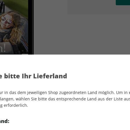
AD
AD
 bitte Ihr Lieferland
nur in das dem jeweiligen Shop zugeordneten Land möglich. Um in
angen, wählen Sie bitte das entsprechende Land aus der Liste aus.
g erforderlich.
Motor Klassik Spezial ePaper 02/2022
and: