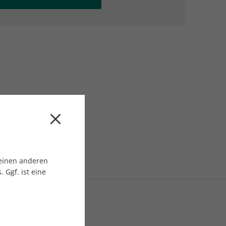
AC Reisemagazin
AC Reisemagazin
 einen anderen
 Ggf. ist eine