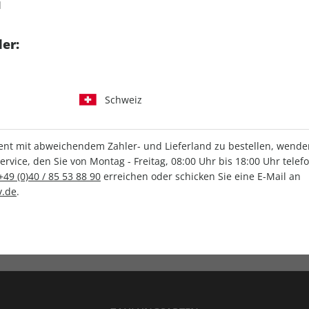
d
tgart GmbH & Co. KG
er:
Schweiz
IHRE ABO-VORTEILE
t mit abweichendem Zahler- und Lieferland zu bestellen, wenden 
vice, den Sie von Montag - Freitag, 08:00 Uhr bis 18:00 Uhr telef
+49 (0)40 / 85 53 88 90
erreichen oder schicken Sie eine E-Mail an
.de
.
Versandkostenfrei
Wunschprämie
en
Lieferung frei Haus
Geschenk inklusive