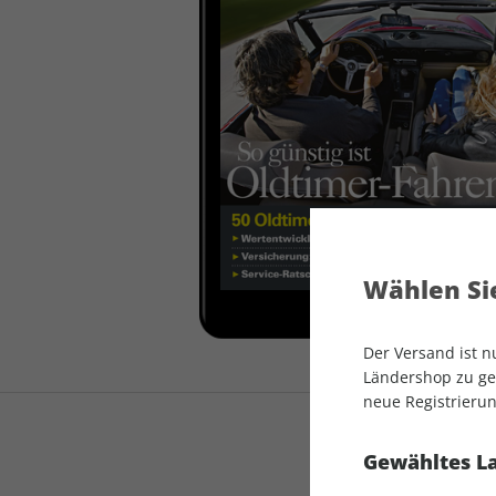
auto motor und sport
auto motor und sport
EDITION
autokauf
auto motor und sport
autokauf
Wählen Sie
Der Versand ist 
Ländershop zu gel
neue Registrierun
Gewähltes L