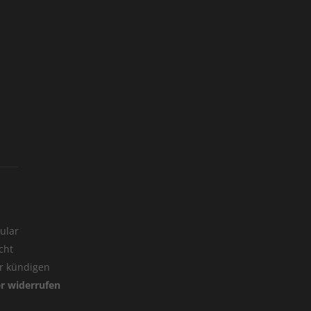
ular
cht
er kündigen
er widerrufen