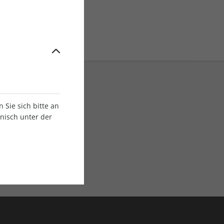
Sie sich bitte an
onisch unter der
E-Paper Ausgaben
Als App oder E-Paper
verfügbar