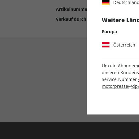
Deutschlan
Artikelnummer
2198953
Verkauf durch
Motor Presse Stut
Weitere Länd
Europa
Österreich
Um ein Abonnemen
unseren Kundenser
Service-Nummer
motorpresse@dpv
Liefergarantie
Keine Ausgabe verpass