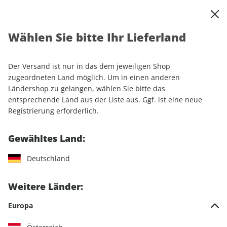
0
Warenkorb
Shop durchsuchen
MENÜ
Wählen Sie bitte Ihr Lieferland
Startseite
Sonderhefte
Automobile
auto motor und sport
AUTO Straßenverkehr Sonderheft ePaper 02/2025
Der Versand ist nur in das dem jeweiligen Shop
zugeordneten Land möglich. Um in einen anderen
Ländershop zu gelangen, wählen Sie bitte das
LESEPROBE
entsprechende Land aus der Liste aus. Ggf. ist eine neue
Registrierung erforderlich.
Gewähltes Land:
Deutschland
Weitere Länder:
Europa