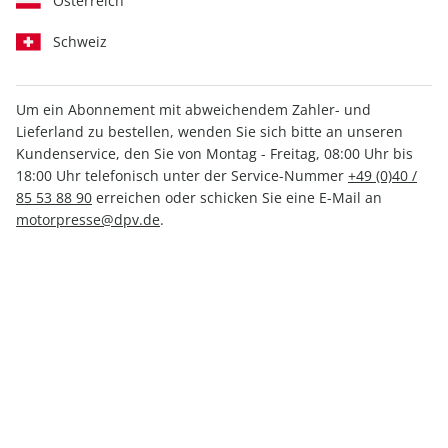
Österreich
Schweiz
Um ein Abonnement mit abweichendem Zahler- und
Lieferland zu bestellen, wenden Sie sich bitte an unseren
AUTO Straßenverkehr
Kundenservice, den Sie von Montag - Freitag, 08:00 Uhr bis
18:00 Uhr telefonisch unter der Service-Nummer
+49 (0)40 /
Sonderheft ePaper 02/2025
85 53 88 90
erreichen oder schicken Sie eine E-Mail an
motorpresse@dpv.de
.
Direkt verfügbar
2,49 €
inkl. MwSt.
Zur Kasse