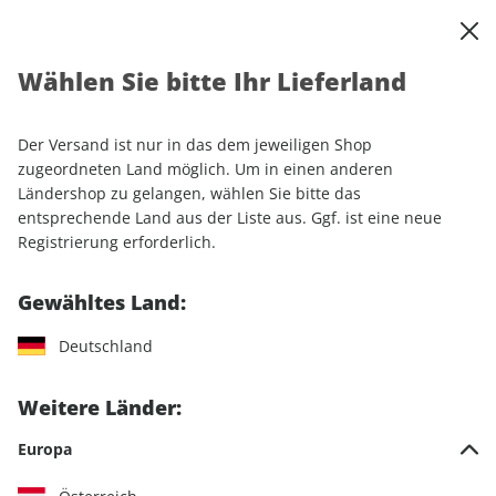
0
Warenkorb
Shop durchsuchen
MENÜ
Wählen Sie bitte Ihr Lieferland
Startseite
Sonderhefte
Automobile
auto motor und sport
auto motor und sport Spezial Gebrauchtwagen 01/2024
Der Versand ist nur in das dem jeweiligen Shop
zugeordneten Land möglich. Um in einen anderen
Ländershop zu gelangen, wählen Sie bitte das
LESEPROBE
entsprechende Land aus der Liste aus. Ggf. ist eine neue
Registrierung erforderlich.
Gewähltes Land:
Deutschland
Weitere Länder:
Europa