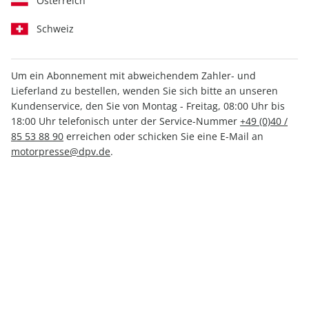
Österreich
Schweiz
Um ein Abonnement mit abweichendem Zahler- und
Lieferland zu bestellen, wenden Sie sich bitte an unseren
Kundenservice, den Sie von Montag - Freitag, 08:00 Uhr bis
auto motor und sport Spezial
18:00 Uhr telefonisch unter der Service-Nummer
+49 (0)40 /
85 53 88 90
erreichen oder schicken Sie eine E-Mail an
Gebrauchtwagen 01/2024
motorpresse@dpv.de
.
Verfügbar - Nur solange der Vorrat reicht
Anzahl
7,50 €
inkl. MwSt., zzgl.
Versand