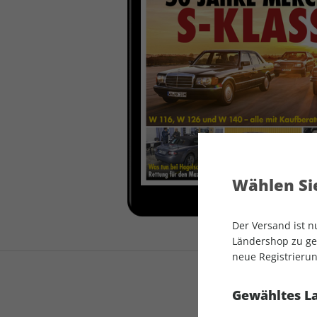
auto motor und sport
auto motor und sport
EDITION
autokauf
auto motor und sport
autokauf
Wählen Sie
Der Versand ist 
Ländershop zu gel
neue Registrierun
Gewähltes L