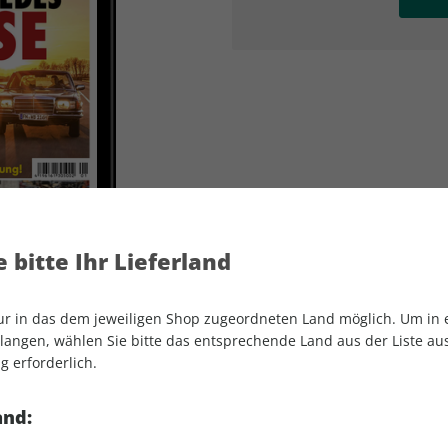
AD
AD
 bitte Ihr Lieferland
nur in das dem jeweiligen Shop zugeordneten Land möglich. Um in
angen, wählen Sie bitte das entsprechende Land aus der Liste aus.
g erforderlich.
YOUNGTIMER ePaper 01/2022
and: