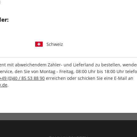
d
tgart GmbH & Co. KG
er:
Schweiz
IHRE ABO-VORTEILE
t mit abweichendem Zahler- und Lieferland zu bestellen, wenden 
vice, den Sie von Montag - Freitag, 08:00 Uhr bis 18:00 Uhr telef
+49 (0)40 / 85 53 88 90
erreichen oder schicken Sie eine E-Mail an
.de
.
Versandkostenfrei
Wunschprämie
en
Lieferung frei Haus
Geschenk inklusive