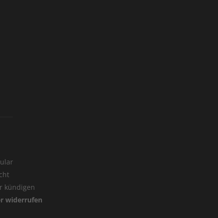
ular
cht
er kündigen
er widerrufen