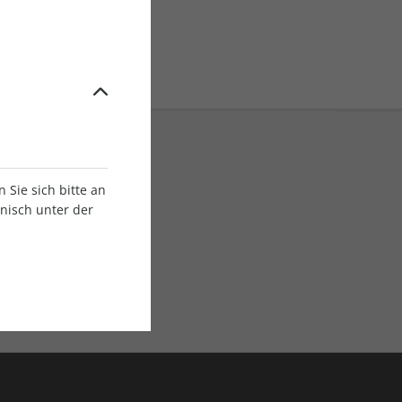
Sie sich bitte an
onisch unter der
E-Paper Ausgaben
Als App oder E-Paper
verfügbar