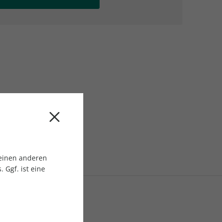
AC Reisemagazin
AC Reisemagazin
 einen anderen
 Ggf. ist eine