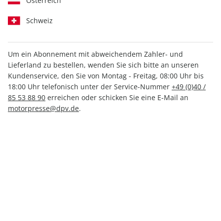
Österreich
Schweiz
Um ein Abonnement mit abweichendem Zahler- und
Lieferland zu bestellen, wenden Sie sich bitte an unseren
RUNNER'S WORLD ePaper
Kundenservice, den Sie von Montag - Freitag, 08:00 Uhr bis
05/2025
18:00 Uhr telefonisch unter der Service-Nummer
+49 (0)40 /
85 53 88 90
erreichen oder schicken Sie eine E-Mail an
motorpresse@dpv.de
.
Direkt verfügbar
3,99 €
inkl. MwSt.
Zur Kasse