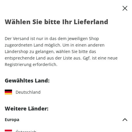
0
Warenkorb
Shop durchsuchen
MENÜ
Wählen Sie bitte Ihr Lieferland
Startseite
Einzelhefte
Sport & Freizeit
RUNNER'S WORLD
RUNNER'S WORLD ePaper 01/2025
Der Versand ist nur in das dem jeweiligen Shop
zugeordneten Land möglich. Um in einen anderen
LESEPROBE
Ländershop zu gelangen, wählen Sie bitte das
entsprechende Land aus der Liste aus. Ggf. ist eine neue
Registrierung erforderlich.
Gewähltes Land:
Deutschland
Weitere Länder:
Europa