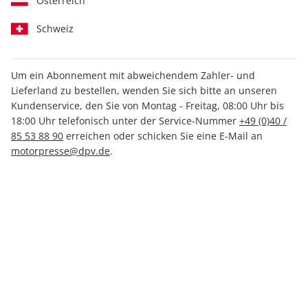
Österreich
Schweiz
Um ein Abonnement mit abweichendem Zahler- und
Lieferland zu bestellen, wenden Sie sich bitte an unseren
RUNNER'S WORLD ePaper
Kundenservice, den Sie von Montag - Freitag, 08:00 Uhr bis
01/2025
18:00 Uhr telefonisch unter der Service-Nummer
+49 (0)40 /
85 53 88 90
erreichen oder schicken Sie eine E-Mail an
motorpresse@dpv.de
.
Direkt verfügbar
3,99 €
inkl. MwSt.
Zur Kasse