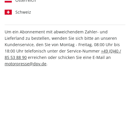
Österreich
Schweiz
Um ein Abonnement mit abweichendem Zahler- und
Lieferland zu bestellen, wenden Sie sich bitte an unseren
RUNNER'S WORLD ePaper
Kundenservice, den Sie von Montag - Freitag, 08:00 Uhr bis
04/2026
18:00 Uhr telefonisch unter der Service-Nummer
+49 (0)40 /
85 53 88 90
erreichen oder schicken Sie eine E-Mail an
motorpresse@dpv.de
.
Direkt verfügbar
3,99 €
inkl. MwSt.
Zur Kasse