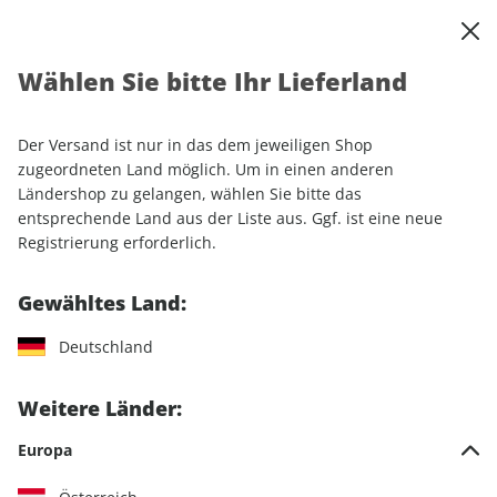
0
Warenkorb
Shop durchsuchen
MENÜ
Wählen Sie bitte Ihr Lieferland
Startseite
Einzelhefte
Sport & Freizeit
RUNNER'S WORLD ePaper 04/2026
Der Versand ist nur in das dem jeweiligen Shop
zugeordneten Land möglich. Um in einen anderen
LESEPROBE
Ländershop zu gelangen, wählen Sie bitte das
entsprechende Land aus der Liste aus. Ggf. ist eine neue
Registrierung erforderlich.
Gewähltes Land:
Deutschland
Weitere Länder:
Europa