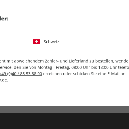
d
tgart GmbH & Co. KG
er:
Schweiz
IHRE ABO-VORTEILE
t mit abweichendem Zahler- und Lieferland zu bestellen, wenden 
vice, den Sie von Montag - Freitag, 08:00 Uhr bis 18:00 Uhr telef
+49 (0)40 / 85 53 88 90
erreichen oder schicken Sie eine E-Mail an
.de
.
Versandkostenfrei
Wunschprämie
en
Lieferung frei Haus
Geschenk inklusive