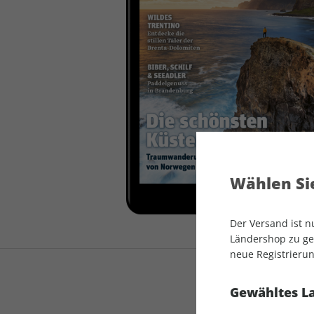
auto motor und sport
auto motor und sport
EDITION
autokauf
auto motor und sport
autokauf
Wählen Sie
Der Versand ist 
Ländershop zu gel
neue Registrierun
Gewähltes L