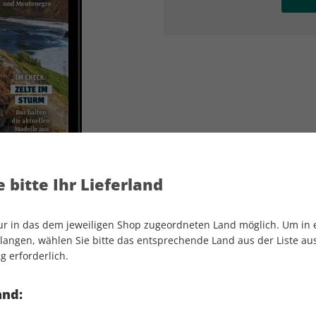
AD
AD
 bitte Ihr Lieferland
nur in das dem jeweiligen Shop zugeordneten Land möglich. Um in
angen, wählen Sie bitte das entsprechende Land aus der Liste aus.
g erforderlich.
outdoor ePaper 08/2026
and: