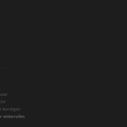
ular
cht
er kündigen
er widerrufen