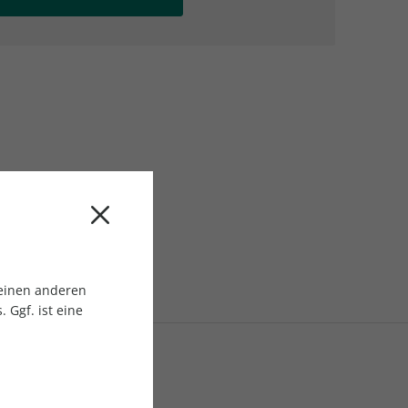
AC Reisemagazin
AC Reisemagazin
 einen anderen
 Ggf. ist eine