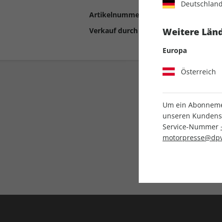
Deutschlan
Artikelnummer
2199795
Verkauf durch
Motor Presse Stut
Weitere Länd
Europa
Österreich
Um ein Abonnemen
unseren Kundenser
Service-Nummer
motorpresse@dpv
Liefergarantie
Keine Ausgabe verpass