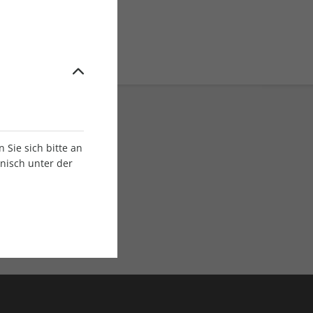
Sie sich bitte an
onisch unter der
E-Paper Ausgaben
Als App oder E-Paper
verfügbar