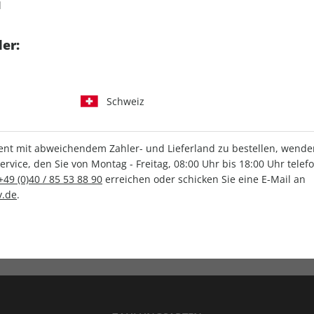
d
tgart GmbH & Co. KG
er:
Schweiz
IHRE ABO-VORTEILE
t mit abweichendem Zahler- und Lieferland zu bestellen, wenden 
vice, den Sie von Montag - Freitag, 08:00 Uhr bis 18:00 Uhr telef
+49 (0)40 / 85 53 88 90
erreichen oder schicken Sie eine E-Mail an
.de
.
Versandkostenfrei
Wunschprämie
en
Lieferung frei Haus
Geschenk inklusive