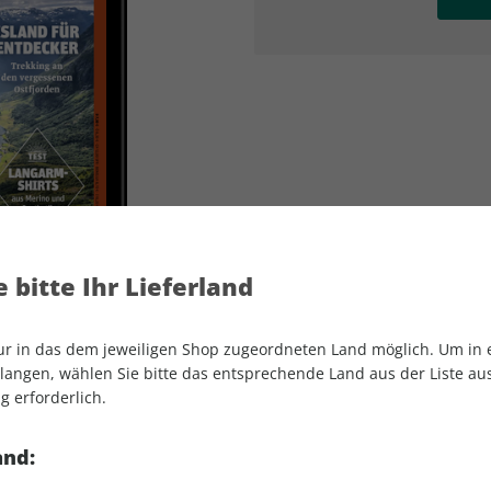
AD
AD
 bitte Ihr Lieferland
nur in das dem jeweiligen Shop zugeordneten Land möglich. Um in
angen, wählen Sie bitte das entsprechende Land aus der Liste aus.
g erforderlich.
outdoor ePaper 02/2024
and: