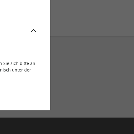
Sie sich bitte an
onisch unter der
E-Paper Ausgaben
Als App oder E-Paper
verfügbar