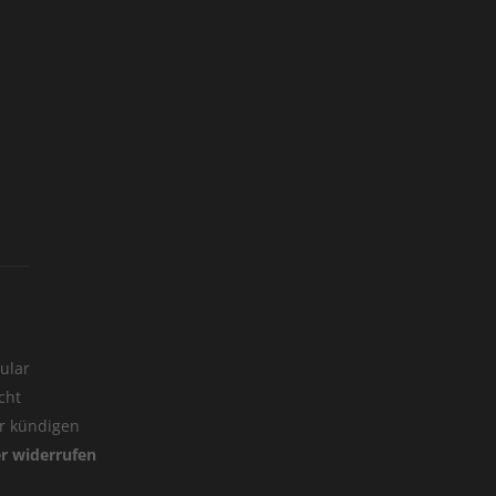
ular
cht
er kündigen
er widerrufen