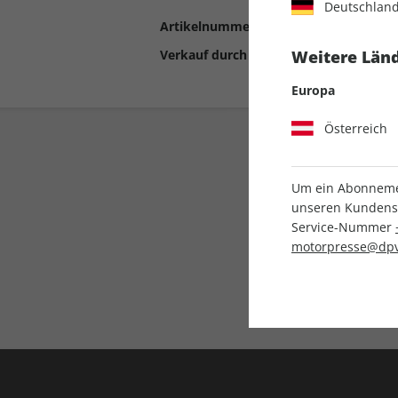
Deutschlan
Artikelnummer
2192709
Verkauf durch
Motor Presse Stut
Weitere Länd
Europa
Österreich
Um ein Abonnemen
unseren Kundenser
Service-Nummer
motorpresse@dpv
Liefergarantie
Keine Ausgabe verpass