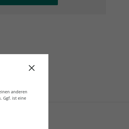
AC Reisemagazin
AC Reisemagazin
 einen anderen
 Ggf. ist eine