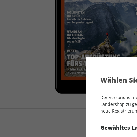
auto motor und sport
auto motor und sport
EDITION
autokauf
auto motor und sport
autokauf
Wählen Sie
Der Versand ist 
Ländershop zu gel
neue Registrierun
Gewähltes L