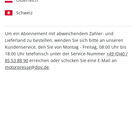
Österreich
Schweiz
Um ein Abonnement mit abweichendem Zahler- und
Lieferland zu bestellen, wenden Sie sich bitte an unseren
MOUNTAINBIKE 03/2025
Kundenservice, den Sie von Montag - Freitag, 08:00 Uhr bis
18:00 Uhr telefonisch unter der Service-Nummer
+49 (0)40 /
85 53 88 90
erreichen oder schicken Sie eine E-Mail an
Verfügbar - Nur solange der Vorrat reicht
motorpresse@dpv.de
.
Anzahl
7,99 €
inkl. MwSt., zzgl.
Versand
In den Warenkorb