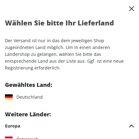
0
Warenkorb
Shop durchsuchen
MENÜ
Wählen Sie bitte Ihr Lieferland
Startseite
Einzelhefte
Sport & Freizeit
MOUNTAINBIKE
MOUNTAINBIKE 03/2025
Der Versand ist nur in das dem jeweiligen Shop
zugeordneten Land möglich. Um in einen anderen
LESEPROBE
Ländershop zu gelangen, wählen Sie bitte das
entsprechende Land aus der Liste aus. Ggf. ist eine neue
Registrierung erforderlich.
Gewähltes Land:
Deutschland
Weitere Länder:
Europa