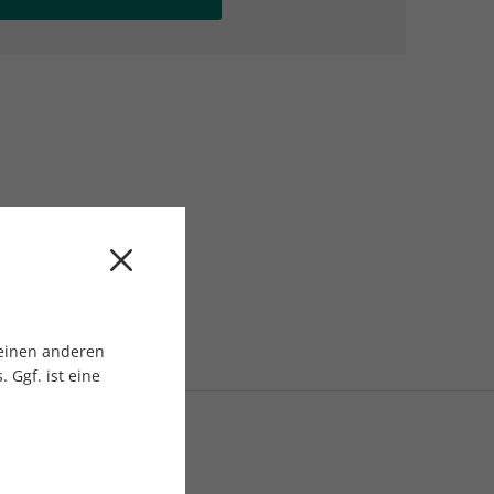
AC Reisemagazin
AC Reisemagazin
 einen anderen
 Ggf. ist eine