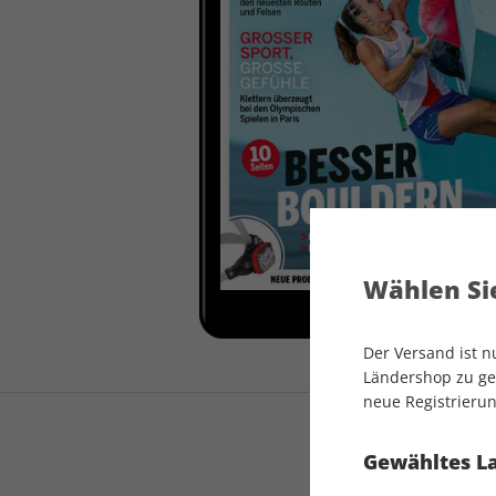
auto motor und sport
auto motor und sport
EDITION
autokauf
auto motor und sport
autokauf
Wählen Sie
Der Versand ist 
Ländershop zu gel
neue Registrierun
Gewähltes L