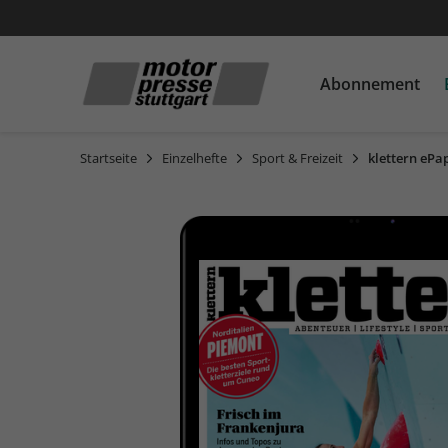
Abonnement
Startseite
Einzelhefte
Sport & Freizeit
klettern ePa
Automobil
Automobile
Automobile
Motorrad
Motorrad
Motorrad
ADAC Reisemagazin
auto motor und sport
auto motor und sport
auto motor und sport
auto motor und sport
MOTORRAD
MOTORRAD
MOTORRAD
MOTORRAD Ride
RUNNER'S WORLD
AUTO Straßenverkehr
AUTO Straßenverkehr
AUTO Straßenverkehr
PS
PS
PS
Motor Klassik
Motor Klassik
Motor Klassik
MOTORRAD Classic
MOTORRAD Classic
MOTORRAD Classic
MOTORSPORT aktuell
MOTORSPORT aktuell
MOTORSPORT aktuell
MOTORRAD Ride
MOTORRAD Ride
sport auto
sport auto
sport auto
YOUNGTIMER
YOUNGTIMER
YOUNGTIMER
auto motor und sport
auto motor und sport
professional
EDITION