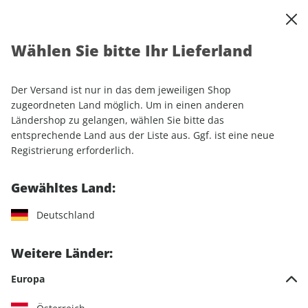
0
Warenkorb
Shop durchsuchen
MENÜ
Wählen Sie bitte Ihr Lieferland
Startseite
Einzelhefte
Sport & Freizeit
klettern ePaper 03/2023
Der Versand ist nur in das dem jeweiligen Shop
zugeordneten Land möglich. Um in einen anderen
LESEPROBE
Ländershop zu gelangen, wählen Sie bitte das
entsprechende Land aus der Liste aus. Ggf. ist eine neue
Registrierung erforderlich.
Gewähltes Land:
Deutschland
Weitere Länder:
Europa