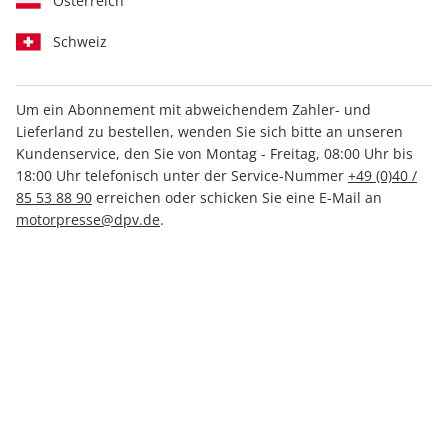
Österreich
Schweiz
Um ein Abonnement mit abweichendem Zahler- und
Lieferland zu bestellen, wenden Sie sich bitte an unseren
klettern ePaper 03/2023
Kundenservice, den Sie von Montag - Freitag, 08:00 Uhr bis
18:00 Uhr telefonisch unter der Service-Nummer
+49 (0)40 /
Direkt verfügbar
85 53 88 90
erreichen oder schicken Sie eine E-Mail an
motorpresse@dpv.de
.
4,99 €
inkl. MwSt.
Zur Kasse