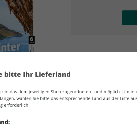
AD
AD
 bitte Ihr Lieferland
nur in das dem jeweiligen Shop zugeordneten Land möglich. Um in
angen, wählen Sie bitte das entsprechende Land aus der Liste aus.
g erforderlich.
klettern 06/2025
and:
d