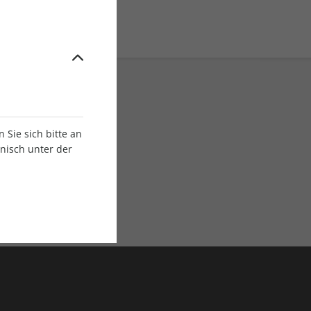
Sie sich bitte an
onisch unter der
E-Paper Ausgaben
Als App oder E-Paper
verfügbar