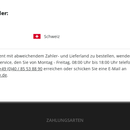
tgart GmbH & Co. KG
er:
Schweiz
IHRE ABO-VORTEILE
t mit abweichendem Zahler- und Lieferland zu bestellen, wenden 
vice, den Sie von Montag - Freitag, 08:00 Uhr bis 18:00 Uhr telef
+49 (0)40 / 85 53 88 90
erreichen oder schicken Sie eine E-Mail an
Versandkostenfrei
Wunschprämie
.de
.
en
Lieferung frei Haus
Geschenk inklusive
ZAHLUNGSARTEN