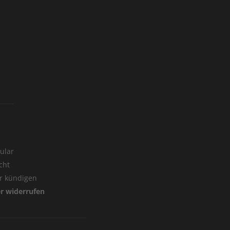
ular
cht
er kündigen
er widerrufen