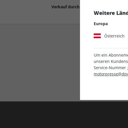
Verkauf durch
Motor Presse Stut
Weitere Länd
Europa
Österreich
Um ein Abonnemen
unseren Kundenser
Service-Nummer
Liefergarantie
motorpresse@dpv
Keine Ausgabe verpass