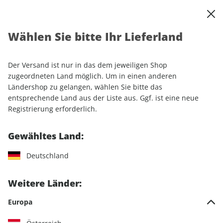
0
Warenkorb
Shop durchsuchen
MENÜ
Wählen Sie bitte Ihr Lieferland
Startseite
Einzelhefte
Sport & Freizeit
CAVALLO ePaper 04/2022
Der Versand ist nur in das dem jeweiligen Shop
zugeordneten Land möglich. Um in einen anderen
LESEPROBE
Ländershop zu gelangen, wählen Sie bitte das
entsprechende Land aus der Liste aus. Ggf. ist eine neue
Registrierung erforderlich.
Gewähltes Land:
Deutschland
Weitere Länder:
Europa