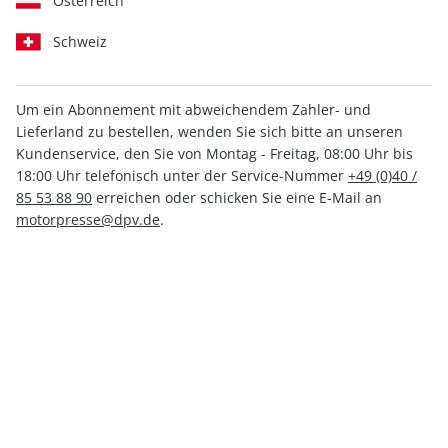
Österreich
Schweiz
Um ein Abonnement mit abweichendem Zahler- und
Lieferland zu bestellen, wenden Sie sich bitte an unseren
CAVALLO ePaper 04/2022
Kundenservice, den Sie von Montag - Freitag, 08:00 Uhr bis
18:00 Uhr telefonisch unter der Service-Nummer
+49 (0)40 /
Direkt verfügbar
85 53 88 90
erreichen oder schicken Sie eine E-Mail an
motorpresse@dpv.de
.
4,49 €
inkl. MwSt.
Zur Kasse