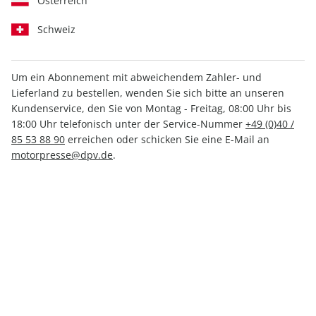
Österreich
Schweiz
Um ein Abonnement mit abweichendem Zahler- und
Lieferland zu bestellen, wenden Sie sich bitte an unseren
CAVALLO ePaper 04/2021
Kundenservice, den Sie von Montag - Freitag, 08:00 Uhr bis
18:00 Uhr telefonisch unter der Service-Nummer
+49 (0)40 /
Direkt verfügbar
85 53 88 90
erreichen oder schicken Sie eine E-Mail an
motorpresse@dpv.de
.
4,49 €
inkl. MwSt.
Zur Kasse