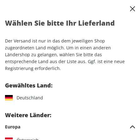
0
Warenkorb
Shop durchsuchen
MENÜ
Wählen Sie bitte Ihr Lieferland
Startseite
Einzelhefte
Sport & Freizeit
CAVALLO ePaper 04/2021
Der Versand ist nur in das dem jeweiligen Shop
zugeordneten Land möglich. Um in einen anderen
LESEPROBE
Ländershop zu gelangen, wählen Sie bitte das
entsprechende Land aus der Liste aus. Ggf. ist eine neue
Registrierung erforderlich.
Gewähltes Land:
Deutschland
Weitere Länder:
Europa