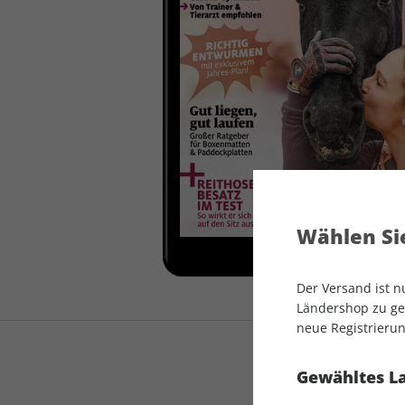
auto motor und sport
auto motor und sport
EDITION
autokauf
auto motor und sport
autokauf
Wählen Sie
Der Versand ist 
Ländershop zu gel
neue Registrierun
Gewähltes L