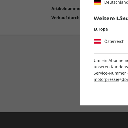
Deutschlan
Artikelnummer
2198032
Verkauf durch
Motor Presse Stut
Weitere Länd
Europa
Österreich
Um ein Abonnemen
unseren Kundenser
Service-Nummer
motorpresse@dpv
Liefergarantie
Keine Ausgabe verpass