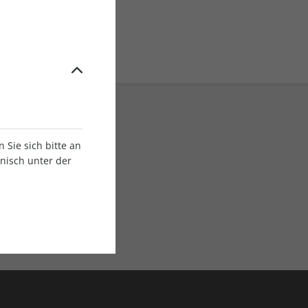
Sie sich bitte an
onisch unter der
E-Paper Ausgaben
Als App oder E-Paper
verfügbar