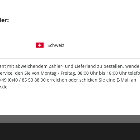
d
tgart GmbH & Co. KG
er:
Schweiz
IHRE ABO-VORTEILE
t mit abweichendem Zahler- und Lieferland zu bestellen, wenden 
vice, den Sie von Montag - Freitag, 08:00 Uhr bis 18:00 Uhr telef
+49 (0)40 / 85 53 88 90
erreichen oder schicken Sie eine E-Mail an
.de
.
Versandkostenfrei
Wunschprämie
en
Lieferung frei Haus
Geschenk inklusive