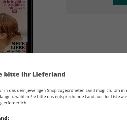
AD
AD
 bitte Ihr Lieferland
nur in das dem jeweiligen Shop zugeordneten Land möglich. Um in
angen, wählen Sie bitte das entsprechende Land aus der Liste aus.
g erforderlich.
CAVALLO ePaper 03/2021
and: