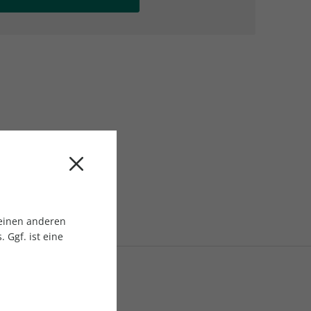
AC Reisemagazin
AC Reisemagazin
 einen anderen
 Ggf. ist eine