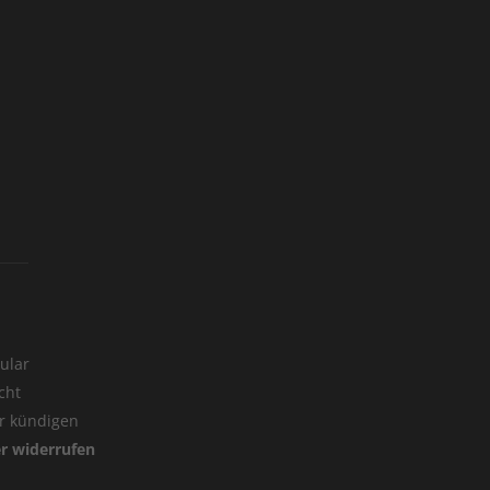
ular
cht
er kündigen
er widerrufen