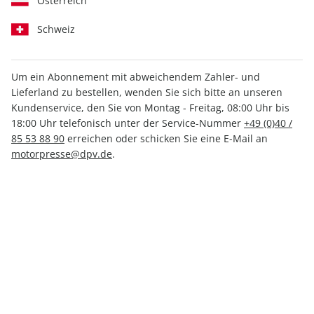
Österreich
Schweiz
Um ein Abonnement mit abweichendem Zahler- und
Lieferland zu bestellen, wenden Sie sich bitte an unseren
CAVALLO ePaper 02/2021
Kundenservice, den Sie von Montag - Freitag, 08:00 Uhr bis
18:00 Uhr telefonisch unter der Service-Nummer
+49 (0)40 /
Direkt verfügbar
85 53 88 90
erreichen oder schicken Sie eine E-Mail an
motorpresse@dpv.de
.
4,49 €
inkl. MwSt.
Zur Kasse