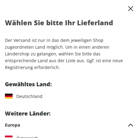
0
Warenkorb
Shop durchsuchen
MENÜ
Wählen Sie bitte Ihr Lieferland
Startseite
Einzelhefte
Sport & Freizeit
CAVALLO ePaper 02/2021
Der Versand ist nur in das dem jeweiligen Shop
zugeordneten Land möglich. Um in einen anderen
LESEPROBE
Ländershop zu gelangen, wählen Sie bitte das
entsprechende Land aus der Liste aus. Ggf. ist eine neue
Registrierung erforderlich.
Gewähltes Land:
Deutschland
Weitere Länder:
Europa