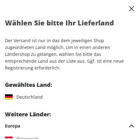
0
Warenkorb
Shop durchsuchen
MENÜ
Wählen Sie bitte Ihr Lieferland
Startseite
Einzelhefte
Sport & Freizeit
ADAC Reisemagazin
ADAC Reisemagazin ePaper 211/2026
Der Versand ist nur in das dem jeweiligen Shop
zugeordneten Land möglich. Um in einen anderen
LESEPROBE
Ländershop zu gelangen, wählen Sie bitte das
entsprechende Land aus der Liste aus. Ggf. ist eine neue
Registrierung erforderlich.
Gewähltes Land:
Deutschland
Weitere Länder:
Europa