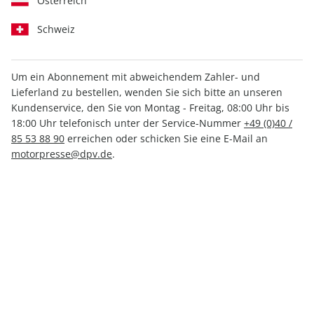
Österreich
Schweiz
Um ein Abonnement mit abweichendem Zahler- und
Lieferland zu bestellen, wenden Sie sich bitte an unseren
ADAC Reisemagazin ePaper
Kundenservice, den Sie von Montag - Freitag, 08:00 Uhr bis
211/2026
18:00 Uhr telefonisch unter der Service-Nummer
+49 (0)40 /
85 53 88 90
erreichen oder schicken Sie eine E-Mail an
motorpresse@dpv.de
.
Direkt verfügbar
6,99 €
inkl. MwSt.
Zur Kasse