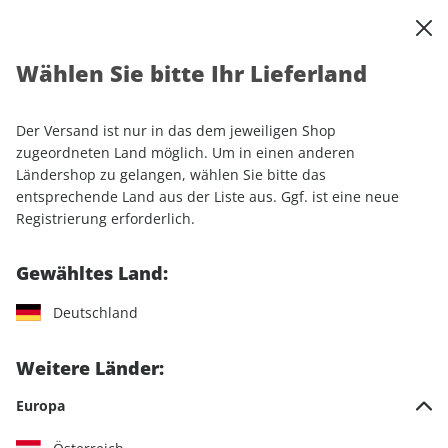
0
Warenkorb
Shop durchsuchen
MENÜ
Wählen Sie bitte Ihr Lieferland
Startseite
Einzelhefte
Sport & Freizeit
ADAC Reisemagazin 208/2025
Der Versand ist nur in das dem jeweiligen Shop
zugeordneten Land möglich. Um in einen anderen
LESEPROBE
Ländershop zu gelangen, wählen Sie bitte das
entsprechende Land aus der Liste aus. Ggf. ist eine neue
Registrierung erforderlich.
Gewähltes Land:
Deutschland
Weitere Länder:
Europa