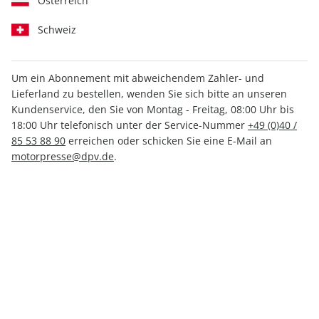
Österreich
Schweiz
Um ein Abonnement mit abweichendem Zahler- und
Lieferland zu bestellen, wenden Sie sich bitte an unseren
ADAC Reisemagazin 208/2025
Kundenservice, den Sie von Montag - Freitag, 08:00 Uhr bis
18:00 Uhr telefonisch unter der Service-Nummer
+49 (0)40 /
85 53 88 90
erreichen oder schicken Sie eine E-Mail an
Verfügbar - Nur solange der Vorrat reicht
motorpresse@dpv.de
.
Anzahl
9,80 €
inkl. MwSt., zzgl.
Versand
In den Warenkorb