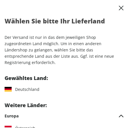
0
Warenkorb
Shop durchsuchen
MENÜ
Wählen Sie bitte Ihr Lieferland
Startseite
Einzelhefte
RUNNER'S WORLD ePaper 08/2021
Der Versand ist nur in das dem jeweiligen Shop
LESEPROBE
zugeordneten Land möglich. Um in einen anderen
Ländershop zu gelangen, wählen Sie bitte das
entsprechende Land aus der Liste aus. Ggf. ist eine neue
Registrierung erforderlich.
Gewähltes Land:
Deutschland
Weitere Länder:
Europa