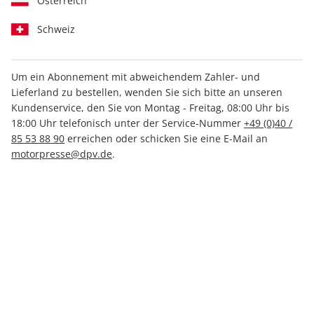
Österreich
Schweiz
Um ein Abonnement mit abweichendem Zahler- und
RUNNER'S WORLD ePaper
Lieferland zu bestellen, wenden Sie sich bitte an unseren
08/2021
Kundenservice, den Sie von Montag - Freitag, 08:00 Uhr bis
18:00 Uhr telefonisch unter der Service-Nummer
+49 (0)40 /
85 53 88 90
erreichen oder schicken Sie eine E-Mail an
Direkt verfügbar
motorpresse@dpv.de
.
3,49 €
inkl. MwSt.
Zur Kasse