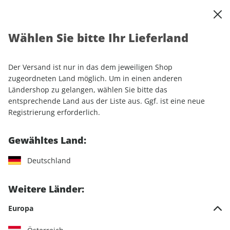
0
Warenkorb
Shop durchsuchen
MENÜ
Wählen Sie bitte Ihr Lieferland
Startseite
Einzelhefte
PS ePaper 09/2021
Der Versand ist nur in das dem jeweiligen Shop
LESEPROBE
zugeordneten Land möglich. Um in einen anderen
Ländershop zu gelangen, wählen Sie bitte das
entsprechende Land aus der Liste aus. Ggf. ist eine neue
Registrierung erforderlich.
Gewähltes Land:
Deutschland
Weitere Länder:
Europa