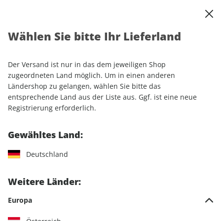
0
Warenkorb
Shop durchsuchen
MENÜ
Wählen Sie bitte Ihr Lieferland
Startseite
Einzelhefte
PS ePaper 06/2021
Der Versand ist nur in das dem jeweiligen Shop
LESEPROBE
zugeordneten Land möglich. Um in einen anderen
Ländershop zu gelangen, wählen Sie bitte das
entsprechende Land aus der Liste aus. Ggf. ist eine neue
Registrierung erforderlich.
Gewähltes Land:
Deutschland
Weitere Länder:
Europa