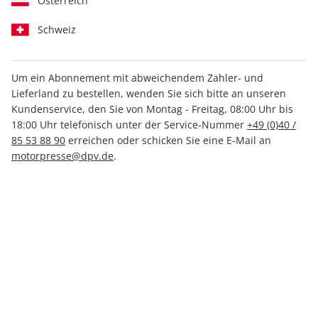
Österreich
Schweiz
Um ein Abonnement mit abweichendem Zahler- und
Lieferland zu bestellen, wenden Sie sich bitte an unseren
promobil CAMPINGBUSSE
Kundenservice, den Sie von Montag - Freitag, 08:00 Uhr bis
ePaper 04/2023
18:00 Uhr telefonisch unter der Service-Nummer
+49 (0)40 /
85 53 88 90
erreichen oder schicken Sie eine E-Mail an
motorpresse@dpv.de
.
Direkt verfügbar
4,99 €
inkl. MwSt.
Zur Kasse