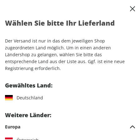
0
Warenkorb
Shop durchsuchen
MENÜ
Wählen Sie bitte Ihr Lieferland
Startseite
Einzelhefte
promobil CAMPINGBUSSE ePaper 04/2023
Der Versand ist nur in das dem jeweiligen Shop
zugeordneten Land möglich. Um in einen anderen
LESEPROBE
Ländershop zu gelangen, wählen Sie bitte das
entsprechende Land aus der Liste aus. Ggf. ist eine neue
Registrierung erforderlich.
Gewähltes Land:
Deutschland
Weitere Länder:
Europa