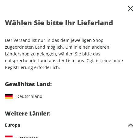
0
Warenkorb
Shop durchsuchen
MENÜ
Wählen Sie bitte Ihr Lieferland
Startseite
Einzelhefte
outdoor ePaper 08/2025
Der Versand ist nur in das dem jeweiligen Shop
LESEPROBE
zugeordneten Land möglich. Um in einen anderen
Ländershop zu gelangen, wählen Sie bitte das
entsprechende Land aus der Liste aus. Ggf. ist eine neue
Registrierung erforderlich.
Gewähltes Land:
Deutschland
Weitere Länder:
Europa