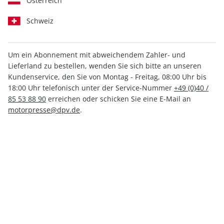
Österreich
Schweiz
Um ein Abonnement mit abweichendem Zahler- und
outdoor ePaper 08/2025
Lieferland zu bestellen, wenden Sie sich bitte an unseren
Kundenservice, den Sie von Montag - Freitag, 08:00 Uhr bis
18:00 Uhr telefonisch unter der Service-Nummer
+49 (0)40 /
Direkt verfügbar
85 53 88 90
erreichen oder schicken Sie eine E-Mail an
motorpresse@dpv.de
.
4,99 €
inkl. MwSt.
Zur Kasse