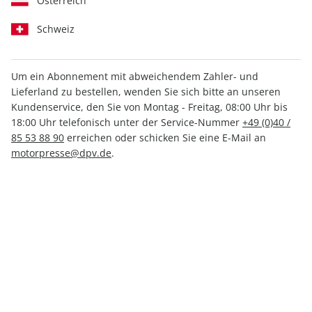
Österreich
Schweiz
Um ein Abonnement mit abweichendem Zahler- und
outdoor 01/2026
Lieferland zu bestellen, wenden Sie sich bitte an unseren
Kundenservice, den Sie von Montag - Freitag, 08:00 Uhr bis
18:00 Uhr telefonisch unter der Service-Nummer
+49 (0)40 /
Verfügbar - Nur solange der Vorrat reicht
85 53 88 90
erreichen oder schicken Sie eine E-Mail an
motorpresse@dpv.de
.
Anzahl
7,50 €
inkl. MwSt., zzgl.
Versand
In den Warenkorb