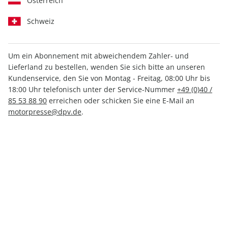
Österreich
Schweiz
Um ein Abonnement mit abweichendem Zahler- und
MOUNTAINBIKE ePaper
Lieferland zu bestellen, wenden Sie sich bitte an unseren
09/2025
Kundenservice, den Sie von Montag - Freitag, 08:00 Uhr bis
18:00 Uhr telefonisch unter der Service-Nummer
+49 (0)40 /
85 53 88 90
erreichen oder schicken Sie eine E-Mail an
Direkt verfügbar
motorpresse@dpv.de
.
5,49 €
inkl. MwSt.
Zur Kasse