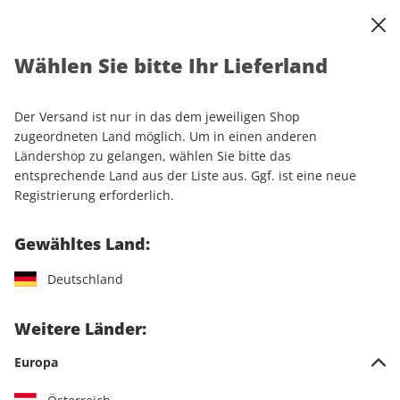
0
Warenkorb
Shop durchsuchen
MENÜ
Wählen Sie bitte Ihr Lieferland
Startseite
Einzelhefte
MOUNTAINBIKE ePaper 09/2025
Der Versand ist nur in das dem jeweiligen Shop
LESEPROBE
zugeordneten Land möglich. Um in einen anderen
Ländershop zu gelangen, wählen Sie bitte das
entsprechende Land aus der Liste aus. Ggf. ist eine neue
Registrierung erforderlich.
Gewähltes Land:
Deutschland
Weitere Länder:
Europa