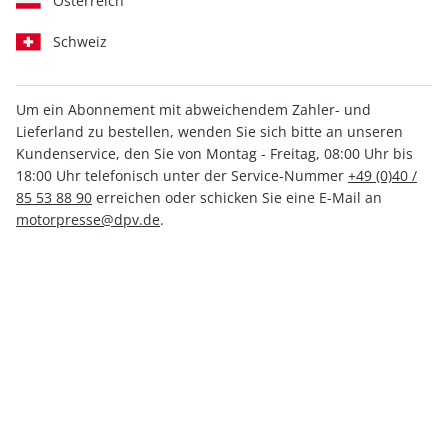
Österreich
Schweiz
Um ein Abonnement mit abweichendem Zahler- und
MOUNTAINBIKE ePaper
Lieferland zu bestellen, wenden Sie sich bitte an unseren
04/2022
Kundenservice, den Sie von Montag - Freitag, 08:00 Uhr bis
18:00 Uhr telefonisch unter der Service-Nummer
+49 (0)40 /
85 53 88 90
erreichen oder schicken Sie eine E-Mail an
Direkt verfügbar
motorpresse@dpv.de
.
3,99 €
inkl. MwSt.
Zur Kasse