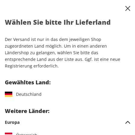
0
Warenkorb
Shop durchsuchen
MENÜ
Wählen Sie bitte Ihr Lieferland
Startseite
Einzelhefte
MOUNTAINBIKE ePaper 04/2022
Der Versand ist nur in das dem jeweiligen Shop
LESEPROBE
zugeordneten Land möglich. Um in einen anderen
Ländershop zu gelangen, wählen Sie bitte das
entsprechende Land aus der Liste aus. Ggf. ist eine neue
Registrierung erforderlich.
Gewähltes Land:
Deutschland
Weitere Länder:
Europa