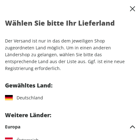
0
Warenkorb
Shop durchsuchen
MENÜ
Wählen Sie bitte Ihr Lieferland
Startseite
Einzelhefte
MOUNTAINBIKE ePaper 02/2024
Der Versand ist nur in das dem jeweiligen Shop
LESEPROBE
zugeordneten Land möglich. Um in einen anderen
Ländershop zu gelangen, wählen Sie bitte das
entsprechende Land aus der Liste aus. Ggf. ist eine neue
Registrierung erforderlich.
Gewähltes Land:
Deutschland
Weitere Länder:
Europa