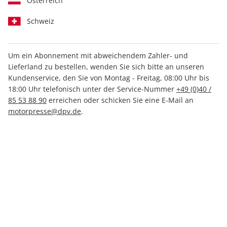
Österreich
Schweiz
Um ein Abonnement mit abweichendem Zahler- und
MOUNTAINBIKE ePaper
Lieferland zu bestellen, wenden Sie sich bitte an unseren
02/2024
Kundenservice, den Sie von Montag - Freitag, 08:00 Uhr bis
18:00 Uhr telefonisch unter der Service-Nummer
+49 (0)40 /
85 53 88 90
erreichen oder schicken Sie eine E-Mail an
Direkt verfügbar
motorpresse@dpv.de
.
4,99 €
inkl. MwSt.
Zur Kasse