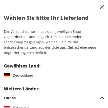
0
Warenkorb
Shop durchsuchen
MENÜ
Wählen Sie bitte Ihr Lieferland
Startseite
Einzelhefte
Motorrad
PS
PS ePaper 06/2024
Der Versand ist nur in das dem jeweiligen Shop
LESEPROBE
zugeordneten Land möglich. Um in einen anderen
Ländershop zu gelangen, wählen Sie bitte das
entsprechende Land aus der Liste aus. Ggf. ist eine neue
Registrierung erforderlich.
Gewähltes Land:
Deutschland
Weitere Länder:
Europa