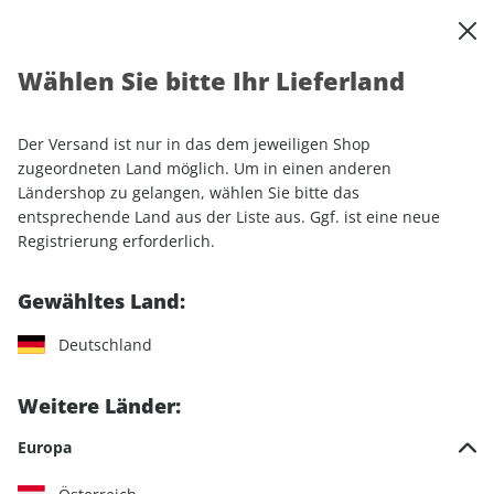
0
Warenkorb
Shop durchsuchen
MENÜ
Wählen Sie bitte Ihr Lieferland
Startseite
Einzelhefte
Motorrad
PS
PS 03/2025
Der Versand ist nur in das dem jeweiligen Shop
LESEPROBE
zugeordneten Land möglich. Um in einen anderen
Ländershop zu gelangen, wählen Sie bitte das
entsprechende Land aus der Liste aus. Ggf. ist eine neue
Registrierung erforderlich.
Gewähltes Land:
Deutschland
Weitere Länder:
Europa