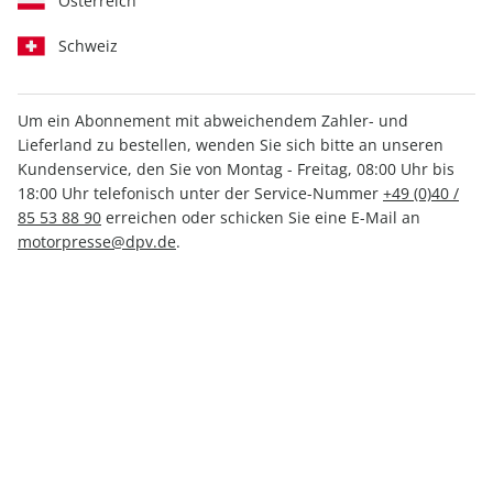
Österreich
Schweiz
Um ein Abonnement mit abweichendem Zahler- und
PS 03/2025
Lieferland zu bestellen, wenden Sie sich bitte an unseren
Kundenservice, den Sie von Montag - Freitag, 08:00 Uhr bis
18:00 Uhr telefonisch unter der Service-Nummer
+49 (0)40 /
Verfügbar - Nur solange der Vorrat reicht
85 53 88 90
erreichen oder schicken Sie eine E-Mail an
motorpresse@dpv.de
.
Anzahl
6,50 €
inkl. MwSt., zzgl.
Versand
In den Warenkorb