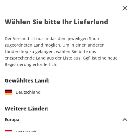
0
Warenkorb
Shop durchsuchen
MENÜ
Wählen Sie bitte Ihr Lieferland
Startseite
Einzelhefte
Motorrad
MOTORRAD Ride
MOTORRAD Ride 25/2025
Der Versand ist nur in das dem jeweiligen Shop
zugeordneten Land möglich. Um in einen anderen
LESEPROBE
Ländershop zu gelangen, wählen Sie bitte das
entsprechende Land aus der Liste aus. Ggf. ist eine neue
Registrierung erforderlich.
Gewähltes Land:
Deutschland
Weitere Länder:
Europa