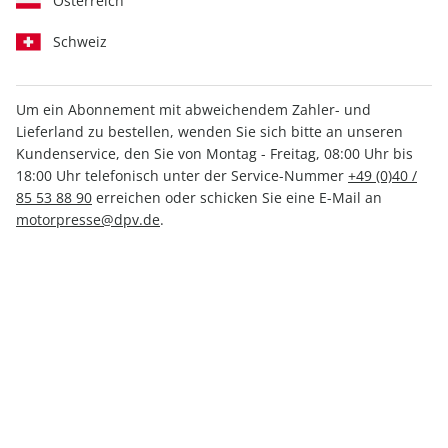
Österreich
Schweiz
Um ein Abonnement mit abweichendem Zahler- und
Lieferland zu bestellen, wenden Sie sich bitte an unseren
MOTORRAD Ride 25/2025
Kundenservice, den Sie von Montag - Freitag, 08:00 Uhr bis
18:00 Uhr telefonisch unter der Service-Nummer
+49 (0)40 /
85 53 88 90
erreichen oder schicken Sie eine E-Mail an
Verfügbar - Nur solange der Vorrat reicht
motorpresse@dpv.de
.
Anzahl
9,50 €
inkl. MwSt., zzgl.
Versand
In den Warenkorb