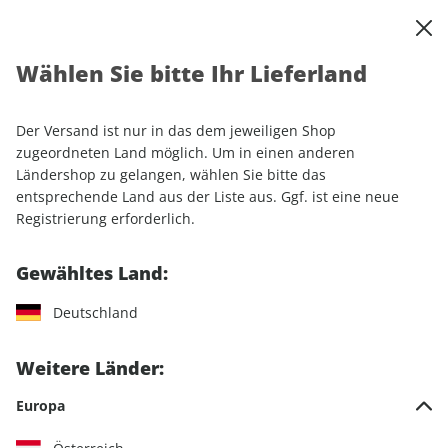
0
Warenkorb
Shop durchsuchen
MENÜ
Wählen Sie bitte Ihr Lieferland
Startseite
Einzelhefte
Motorrad
MOTORRAD Ride
MOTORRAD Ride 20/2024
Der Versand ist nur in das dem jeweiligen Shop
zugeordneten Land möglich. Um in einen anderen
LESEPROBE
Ländershop zu gelangen, wählen Sie bitte das
entsprechende Land aus der Liste aus. Ggf. ist eine neue
Registrierung erforderlich.
Gewähltes Land:
Deutschland
Weitere Länder:
Europa