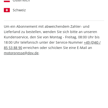
Österreich
Schweiz
Um ein Abonnement mit abweichendem Zahler- und
Lieferland zu bestellen, wenden Sie sich bitte an unseren
MOTORRAD Ride 20/2024
Kundenservice, den Sie von Montag - Freitag, 08:00 Uhr bis
18:00 Uhr telefonisch unter der Service-Nummer
+49 (0)40 /
85 53 88 90
erreichen oder schicken Sie eine E-Mail an
Verfügbar - Nur solange der Vorrat reicht
motorpresse@dpv.de
.
Anzahl
9,50 €
inkl. MwSt., zzgl.
Versand
In den Warenkorb