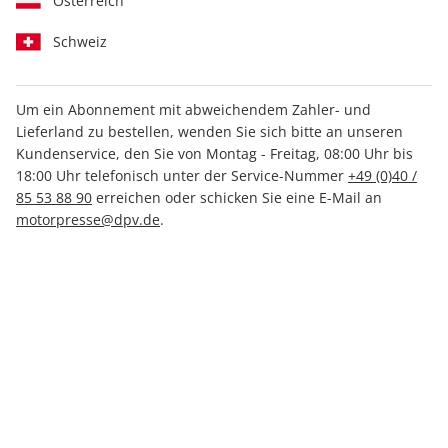
Österreich
Schweiz
Um ein Abonnement mit abweichendem Zahler- und
Lieferland zu bestellen, wenden Sie sich bitte an unseren
MOTORRAD ePaper 21/2021
Kundenservice, den Sie von Montag - Freitag, 08:00 Uhr bis
18:00 Uhr telefonisch unter der Service-Nummer
+49 (0)40 /
Direkt verfügbar
85 53 88 90
erreichen oder schicken Sie eine E-Mail an
motorpresse@dpv.de
.
2,99 €
inkl. MwSt.
Zur Kasse