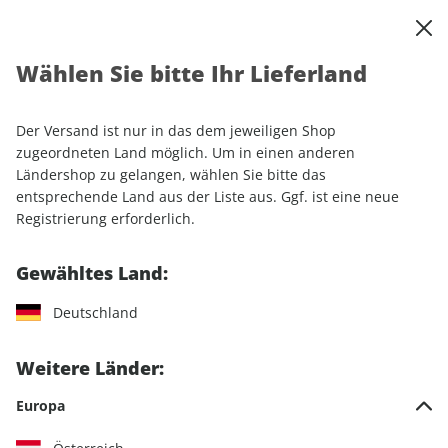
0
Warenkorb
Shop durchsuchen
MENÜ
Wählen Sie bitte Ihr Lieferland
Startseite
Einzelhefte
Motorrad
MOTORRAD
MOTORRAD ePaper 21/2021
Der Versand ist nur in das dem jeweiligen Shop
zugeordneten Land möglich. Um in einen anderen
LESEPROBE
Ländershop zu gelangen, wählen Sie bitte das
entsprechende Land aus der Liste aus. Ggf. ist eine neue
Registrierung erforderlich.
Gewähltes Land:
Deutschland
Weitere Länder:
Europa